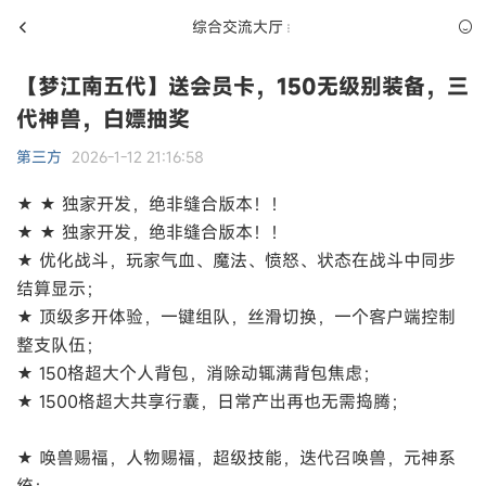
综合交流大厅
【梦江南五代】送会员卡，150无级别装备，三
代神兽，白嫖抽奖
第三方
2026-1-12 21:16:58
★ ★ 独家开发，绝非缝合版本！！
★ ★ 独家开发，绝非缝合版本！！
★ 优化战斗，玩家气血、魔法、愤怒、状态在战斗中同步
结算显示；
★ 顶级多开体验，一键组队，丝滑切换，一个客户端控制
整支队伍；
★ 150格超大个人背包，消除动辄满背包焦虑；
★ 1500格超大共享行囊，日常产出再也无需捣腾；
★ 唤兽赐福，人物赐福，超级技能，迭代召唤兽，元神系