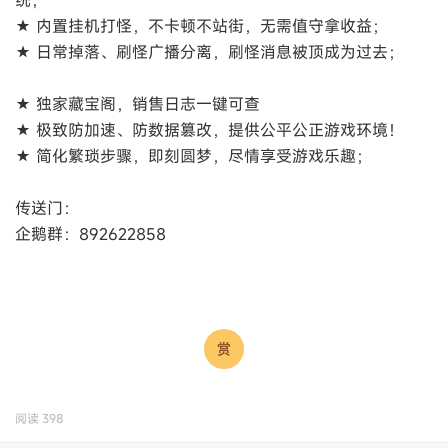
统；
★ 内置挂机打怪，不卡顿不站街，无需值守拿收益；
★ 日常掉落、刷怪广播分离，刷怪消息被顶成为过去；
★ 独家藏宝阁，销售日志一键可查
★ 极致防加速、防数据篡改，提供公平公正游戏环境！
★ 简化繁琐步骤，即刻圆梦，尽情享受游戏乐趣；
传送门：
企鹅群：892622858
阅读
398