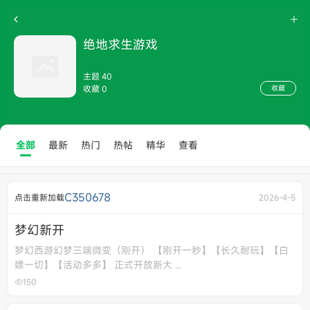
绝地求生游戏
主题 40
收藏 0
收藏
全部
最新
热门
热帖
精华
查看
C350678
点击重新加载
2026-4-5
梦幻新开
梦幻西游幻梦三端微变（刚开） 【刚开一秒】【长久耐玩】【白
嫖一切】【活动多多】 正式开放新大 ...
150