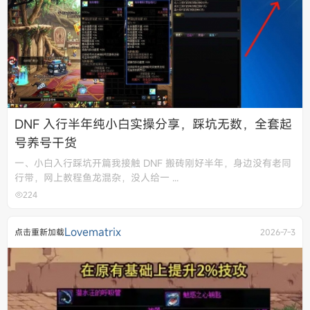
DNF 入行半年纯小白实操分享，踩坑无数，全套起
号养号干货
一、小白入行踩坑开篇我接触 DNF 搬砖刚好半年，身边没有老同
行带，网上教程鱼龙混杂，没人给一 ...
224
Lovematrix
点击重新加载
2026-7-3