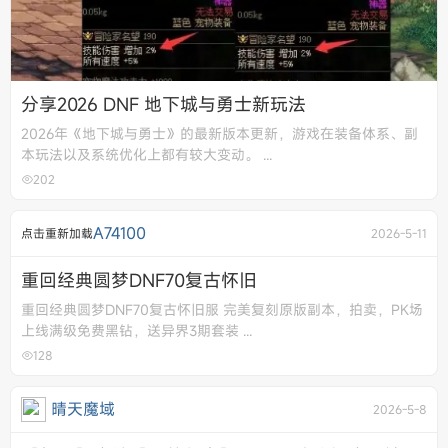
分享2026 DNF 地下城与勇士新玩法
2026年《地下城与勇士》的最新版本更新，游戏在装备体系、副
本玩法以及系统优化上都有较大变动。 ...
202
A74100
点击重新加载
2026-5-11
重回经典圆梦DNF70复古怀旧
重回经典圆梦DNF70复古怀旧服 完美复刻原版副本，拍卖，PK场
上线满级免费黑钻，送异界3期套装 ...
128
晴天魔域
2026-5-8