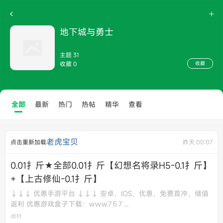
地下城与勇士
主题 31
收藏 0
收藏
全部
最新
热门
热帖
精华
查看
老虎宝贝
点击重新加载
昨天 00:07
0.01扌斤★全部0.01扌斤【幻想名将录H5-0.1扌斤】
+【上古修仙-0.1扌斤】
↓↓↓ 优惠手游平台 ↓↓↓ 安卓，IOS，优惠，免费首冲，储值
返利 优惠游戏盒子下载：wｗw.7６7 ...
11