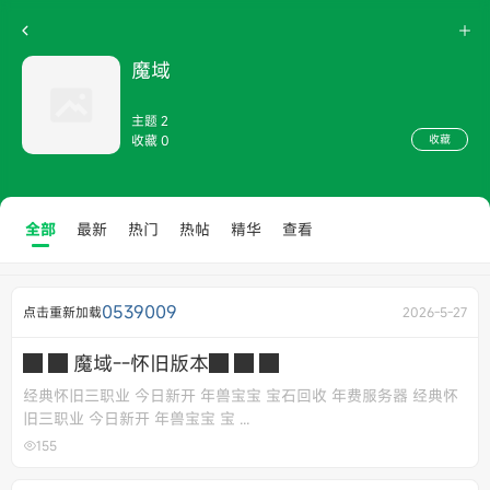
魔域
主题 2
收藏 0
收藏
全部
最新
热门
热帖
精华
查看
0539009
点击重新加载
2026-5-27
█ █ 魔域--怀旧版本█ █ █
经典怀旧三职业 今日新开 年兽宝宝 宝石回收 年费服务器 经典怀
旧三职业 今日新开 年兽宝宝 宝 ...
155