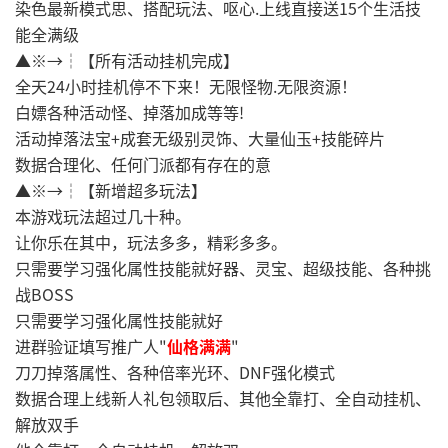
染色最新模式思、搭配玩法、呕心.上线直接送15个生活技
能全满级
▲※→┆【所有活动挂机完成】
全天24小时挂机停不下来！无限怪物.无限资源！
白嫖各种活动怪、掉落加成等等!
活动掉落法宝+成套无级别灵饰、大量仙玉+技能碎片
数据合理化、任何门派都有存在的意
▲※→┆【新增超多玩法】
本游戏玩法超过几十种。
让你乐在其中，玩法多多，精彩多多。
只需要学习强化属性技能就好器、灵宝、超级技能、各种挑
战BOSS
只需要学习强化属性技能就好
进群验证填写推广人"
仙格满满
"
刀刀掉落属性、各种倍率光环、DNF强化模式
数据合理上线新人礼包领取后、其他全靠打、全自动挂机、
解放双手