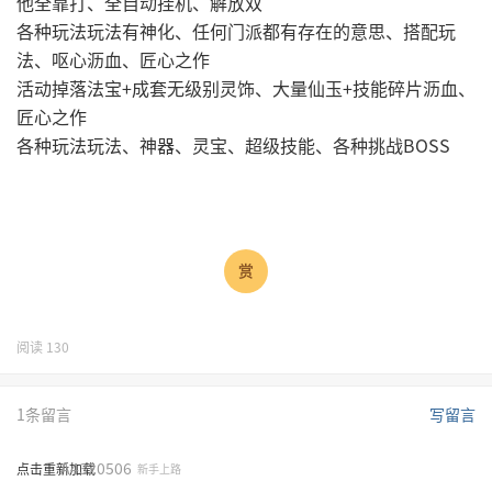
他全靠打、全自动挂机、解放双
各种玩法玩法有神化、任何门派都有存在的意思、搭配玩
法、呕心沥血、匠心之作
活动掉落法宝+成套无级别灵饰、大量仙玉+技能碎片沥血、
匠心之作
各种玩法玩法、神器、灵宝、超级技能、各种挑战BOSS
阅读
130
1条留言
写留言
A4320506
点击重新加载
新手上路