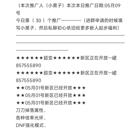
（本次推广人（小黑子）本次本日推广日期:05月09
号
今日第（ 30 ）个推广----------（进群申请的时候填
写小黑子、然后私聊初心依旧给更多新人起步福利）
------------------------------------------------------
------------------------------------------------------
--------------------------
★★★★★★超变★★★★★★新区正在开放--峮
857555890
★★★★★★超变★★★★★★新区正在开放--峮
857555890
★★05月01号新区已经开放★★★
★★05月01号新区已经开放★★★
★★05月01号新区已经开放★★★
刀刀掉落属性、
各种倍率光环、
DNF强化模式、