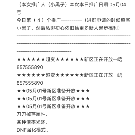
（本次推广人（小黑子）本次本日推广日期:05月04
号
今日第（ 4 ）个推广----------（进群申请的时候填写
小黑子、然后私聊初心依旧给更多新人起步福利）
------------------------------------------------------
------------------------------------------------------
--------------------------
★★★★★★超变★★★★★★新区正在开放--峮
857555890
★★★★★★超变★★★★★★新区正在开放--峮
857555890
★★05月01号新区准备开放★★★
★★05月01号新区准备开放★★★
★★05月01号新区准备开放★★★
刀刀掉落属性、
各种倍率光环、
DNF强化模式、