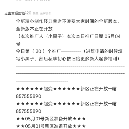
Zoro420
点击重新加载
楼主
金牌会员
全新精心制作经典养老不浪费大家时间的全新版本、
全新版本正在开放
（本次推广人（小黑子）本次本日推广日期:05月04
号
今日第（ 30 ）个推广----------（进群申请的时候填
写小黑子、然后私聊初心依旧给更多新人起步福利）
------------------------------------------------------
------------------------------------------------------
--------------------------
★★★★★★超变★★★★★★新区正在开放--峮
857555890
★★★★★★超变★★★★★★新区正在开放--峮
857555890
★★05月01号新区准备开放★★★
★★05月01号新区准备开放★★★