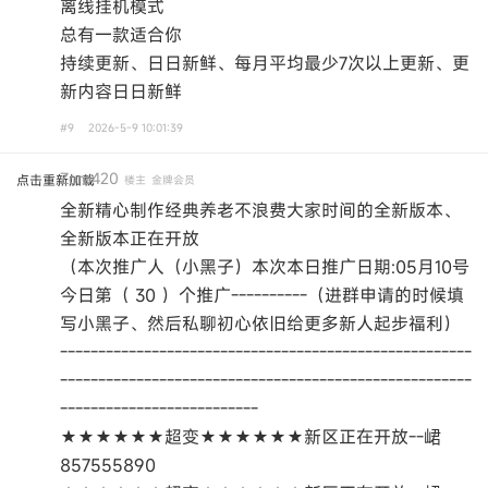
离线挂机模式
总有一款适合你
持续更新、日日新鲜、每月平均最少7次以上更新、更
新内容日日新鲜
#9
2026-5-9 10:01:39
Zoro420
点击重新加载
楼主
金牌会员
全新精心制作经典养老不浪费大家时间的全新版本、
全新版本正在开放
（本次推广人（小黑子）本次本日推广日期:05月10号
今日第（ 30 ）个推广----------（进群申请的时候填
写小黑子、然后私聊初心依旧给更多新人起步福利）
------------------------------------------------------
------------------------------------------------------
--------------------------
★★★★★★超变★★★★★★新区正在开放--峮
857555890