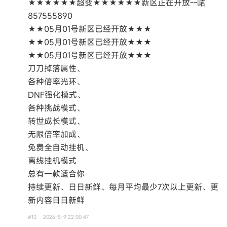
★★★★★★超变★★★★★★新区正在开放--峮
857555890
★★05月01号新区已经开放★★★
★★05月01号新区已经开放★★★
★★05月01号新区已经开放★★★
刀刀掉落属性、
各种倍率光环、
DNF强化模式、
各种挑战模式、
转世成长模式、
无限倍率加成、
免费全自动挂机、
离线挂机模式
总有一款适合你
持续更新、日日新鲜、每月平均最少7次以上更新、更
新内容日日新鲜
#10
2026-5-9 22:00:47