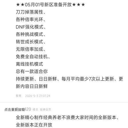
★★05月01号新区准备开放★★★
刀刀掉落属性、
各种倍率光环、
DNF强化模式、
各种挑战模式、
转世成长模式、
无限倍率加成、
免费全自动挂机、
离线挂机模式
总有一款适合你
持续更新、日日新鲜、每月平均最少7次以上更新、更
新内容日日新鲜
板凳
2026-5-3 21:07:24
Zoro420
点击重新加载
楼主
金牌会员
全新精心制作经典养老不浪费大家时间的全新版本、
全新版本正在开放