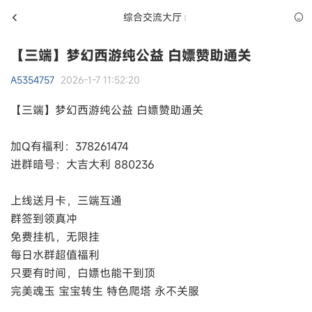
综合交流大厅
【三端】梦幻西游纯公益 白嫖赞助通关
A5354757
2026-1-7 11:52:20
【三端】梦幻西游纯公益 白嫖赞助通关
加Q有福利：378261474
进群暗号：大吉大利 880236
上线送月卡，三端互通
群签到领真冲
免费挂机，无限挂
每日水群超值福利
只要有时间，白嫖也能干到顶
完美魂玉 宝宝转生 特色爬塔 永不关服