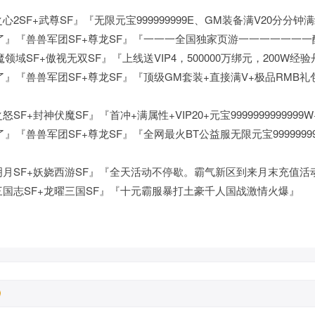
心2SF+武尊SF』『无限元宝999999999E、GM装备满V20分分钟
了』『兽兽军团SF+尊龙SF』『一一一全国独家页游一一一一一一一
域SF+傲视无双SF』『上线送VIP4，500000万绑元，200W经验丹
』『兽兽军团SF+尊龙SF』『顶级GM套装+直接满V+极品RMB礼
SF+封神伏魔SF』『首冲+满属性+VIP20+元宝9999999999999
『兽兽军团SF+尊龙SF』『全网最火BT公益服无限元宝99999999
明月SF+妖娆西游SF』『全天活动不停歇。霸气新区到来月末充值活
三国志SF+龙曜三国SF』『十元霸服暴打土豪千人国战激情火爆』