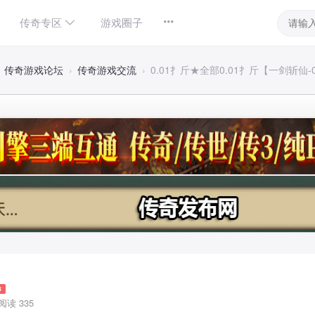
传奇专区
游戏圈子
传奇游戏论坛
›
传奇游戏交流
›
0.01扌斤★全部0.01扌斤【一剑斩仙-0
6
阅读 335