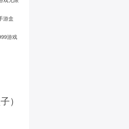
手游盒
999游戏
盒子）