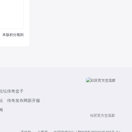
本版积分规则
论坛
传奇盒子
站
传奇发布网新开服
网
社区官方交流群
手机版
小黑屋
中国游戏论坛
(
鄂ICP备2024045400号-2
)