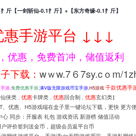
01扌斤【一剑斩仙-0.1扌斤】+【东方奇缘-0.1扌斤】
优惠手游平台 ↓↓↓
S，优惠，免费首冲，储值返利
盒子下载：
wｗw.7６7sy.cｏm/1z
千款优惠手
版手游,
免费优惠手游,
满V版无限游戏币宝手游,
H5游戏
惠
仙侠类
优惠
卡牌类
优惠
回合制
优惠
玄幻类
，
，
，
】
T、优惠、H5游戏端在盒子里一键论坛下载，更快 更方
心 同步：开服表 礼包 游戏资讯 新游榜 储值活动
用户评价签到送金币，超级会员返平台币
游网络游戏平台、手游满vip无限游戏币宝、手游私网络