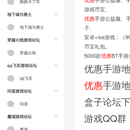
跑跑卡丁车
游戏币宝、
地下城与勇士
优惠
手游公益服、手
子、
地下城与勇士
安卓+ios游戏：（
穿越火线游戏论坛
币宝礼包。
穿越火线
5000款
优惠
BT手
优惠手游
qq飞车游戏论坛
qq飞车
优惠
手游
问道游戏论坛
盒子论坛
问道
游戏QQ群：
魔域游戏论坛
魔域