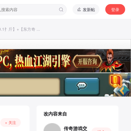
发新帖
登录
.1扌斤】+【东方奇 ...
改内容来自
+ 关注
传奇游戏交