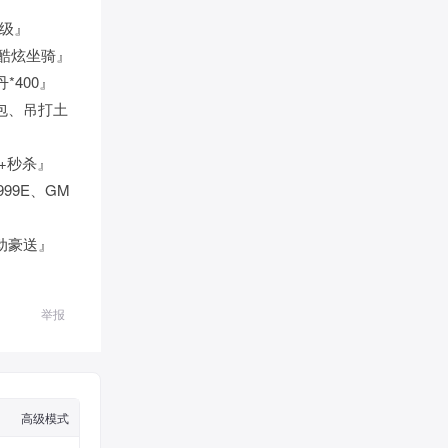
满级』
酷炫坐骑』
*400』
包、吊打土
W+秒杀』
99E、GM
动豪送』
举报
高级模式