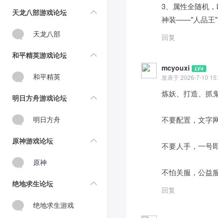
3、属性全随机
天龙八部游戏论坛
神装——"人品王
天龙八部
回复
和平精英游戏论坛
mcyouxi
LV4
和平精英
发表于 2026-7-10 15:
炼妖、打造、抓鬼
明日方舟游戏论坛
明日方舟
不要配置，文字
原神游戏论坛
不要人手，一号
原神
不怕关服，公益
绝地求生论坛
回复
绝地求生游戏