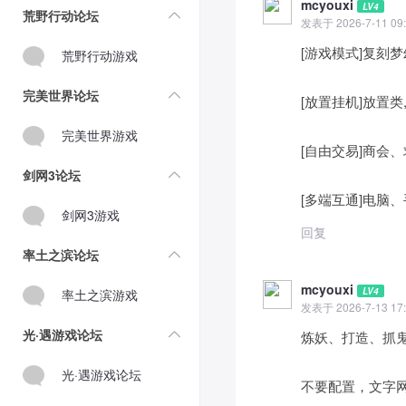
mcyouxi
LV4
荒野行动论坛
发表于 2026-7-11 09:
[游戏模式]复刻
荒野行动游戏
完美世界论坛
[放置挂机]放置
完美世界游戏
[自由交易]商会
剑网3论坛
[多端互通]电脑、
剑网3游戏
回复
率土之滨论坛
mcyouxi
LV4
率土之滨游戏
发表于 2026-7-13 17:
光·遇游戏论坛
炼妖、打造、抓鬼
光·遇游戏论坛
不要配置，文字