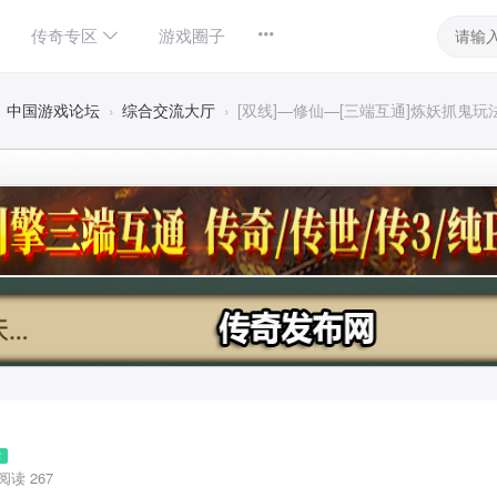
传奇专区
游戏圈子
中国游戏论坛
›
综合交流大厅
›
[双线]—修仙—[三端互通]炼妖抓鬼玩法多
4
阅读 267