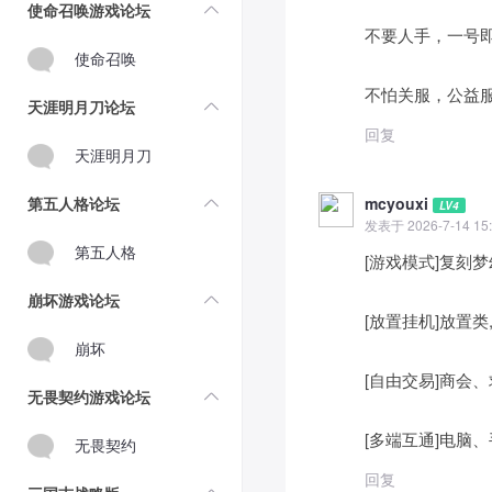
使命召唤游戏论坛
不要人手，一号
使命召唤
不怕关服，公益
天涯明月刀论坛
回复
天涯明月刀
第五人格论坛
mcyouxi
LV4
发表于 2026-7-14 15:
第五人格
[游戏模式]复刻
崩坏游戏论坛
[放置挂机]放置
崩坏
[自由交易]商会
无畏契约游戏论坛
[多端互通]电脑、
无畏契约
回复