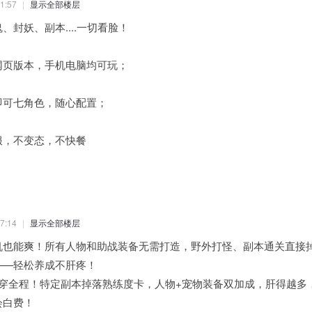
1:57
|
显示全部楼层
、封妖、副本....一切看脸！
网页版本，手机电脑均可玩；
即可七角色，随心配置；
服，不变态，不快餐
7:14
|
显示全部楼层
机也能爽！所有人物和助战装备无需打造，野外打怪、副本通关直接
——轻松养成不肝疼！
贯穿全程！特定副本掉落熟练度卡，人物+宠物装备双加成，肝得越多
会白费！