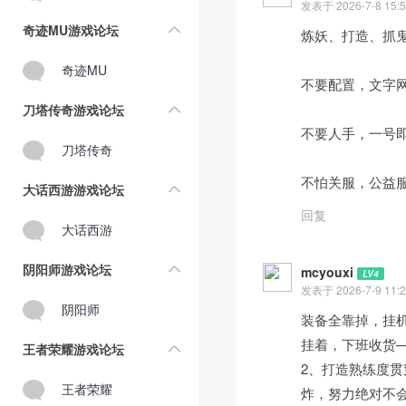
发表于 2026-7-8 15:5
奇迹MU游戏论坛
炼妖、打造、抓鬼
奇迹MU
不要配置，文字
刀塔传奇游戏论坛
不要人手，一号
刀塔传奇
不怕关服，公益
大话西游游戏论坛
回复
大话西游
阴阳师游戏论坛
mcyouxi
LV4
发表于 2026-7-9 11:2
阴阳师
装备全靠掉，挂
挂着，下班收货
王者荣耀游戏论坛
2、打造熟练度
王者荣耀
炸，努力绝对不