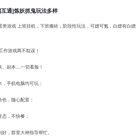
三端互通]炼妖抓鬼玩法多样
 放置类游戏 上班挂机，下班搬砖，阶段性玩法，可嫖可氪，白嫖有白
,工作游戏两不耽误！
副本....一切看脸！
本，手机电脑均可玩；
角色，随心配置；
变态，不快餐；
利好，群里大神指导帮忙。