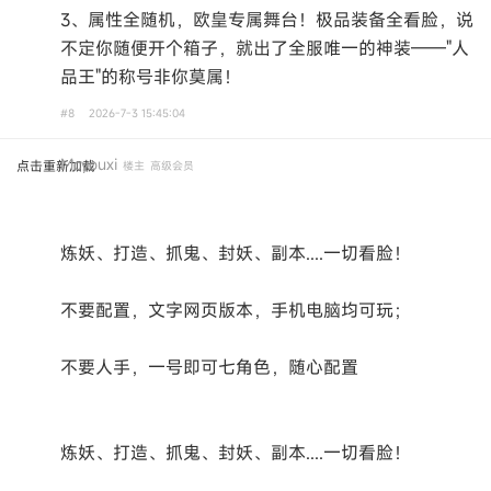
3、属性全随机，欧皇专属舞台！极品装备全看脸，说
不定你随便开个箱子，就出了全服唯一的神装——"人
品王"的称号非你莫属！
#8
2026-7-3 15:45:04
Mcyouxi
点击重新加载
楼主
高级会员
炼妖、打造、抓鬼、封妖、副本....一切看脸！
不要配置，文字网页版本，手机电脑均可玩；
不要人手，一号即可七角色，随心配置
炼妖、打造、抓鬼、封妖、副本....一切看脸！