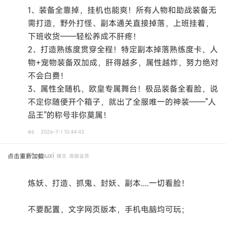
1、装备全靠掉，挂机也能爽！所有人物和助战装备无
需打造，野外打怪、副本通关直接掉落，上班挂着，
下班收货——轻松养成不肝疼！
2、打造熟练度贯穿全程！特定副本掉落熟练度卡，人
物+宠物装备双加成，肝得越多，属性越炸，努力绝对
不会白费！
3、属性全随机，欧皇专属舞台！极品装备全看脸，说
不定你随便开个箱子，就出了全服唯一的神装——"人
品王"的称号非你莫属！
#6
2026-7-1 15:44:43
Mcyouxi
点击重新加载
楼主
高级会员
炼妖、打造、抓鬼、封妖、副本....一切看脸！
不要配置，文字网页版本，手机电脑均可玩；