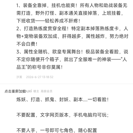
1、装备全靠掉，挂机也能爽！所有人物和助战装备无
需打造，野外打怪、副本通关直接掉落，上班挂着，
下班收货——轻松养成不肝疼！
2、打造熟练度贯穿全程！特定副本掉落熟练度卡，人
物+宠物装备双加成，肝得越多，属性越炸，努力绝对
不会白费！
3、属性全随机，欧皇专属舞台！极品装备全看脸，说
不定你随便开个箱子，就出了全服唯一的神装——"人
品王"的称号非你莫属！
沙发
2026-6-27 13:18:32
Mcyouxi
点击重新加载
楼主
高级会员
炼妖、打造、抓鬼、封妖、副本....一切看脸！
不要配置，文字网页版本，手机电脑均可玩；
不要人手，一号即可七角色，随心配置