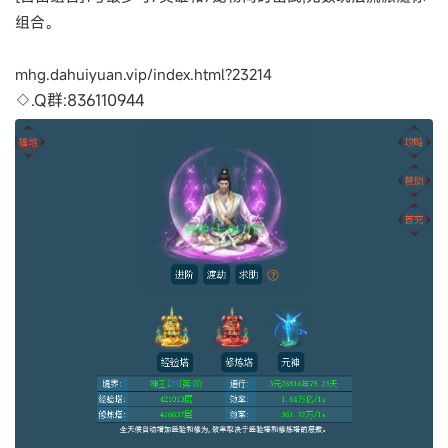
组合。
mhg.dahuiyuan.vip/index.html?23214
◇.Q群:836110944