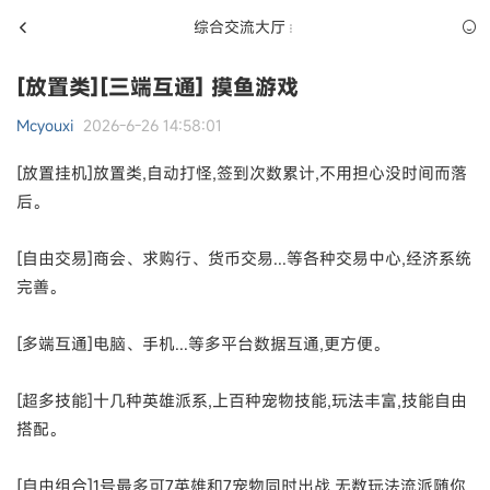
综合交流大厅
[放置类][三端互通] 摸鱼游戏
Mcyouxi
2026-6-26 14:58:01
[放置挂机]放置类,自动打怪,签到次数累计,不用担心没时间而落
后。
[自由交易]商会、求购行、货币交易...等各种交易中心,经济系统
完善。
[多端互通]电脑、手机...等多平台数据互通,更方便。
[超多技能]十几种英雄派系,上百种宠物技能,玩法丰富,技能自由
搭配。
[自由组合]1号最多可7英雄和7宠物同时出战,无数玩法流派随你