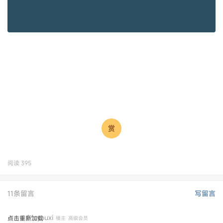
阅读
395
11条留言
写留言
Mcyouxi
点击重新加载
楼主
高级会员