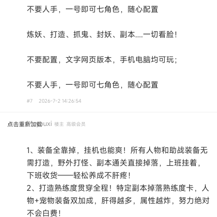
不要人手，一号即可七角色，随心配置
炼妖、打造、抓鬼、封妖、副本....一切看脸！
不要配置，文字网页版本，手机电脑均可玩；
不要人手，一号即可七角色，随心配置
#7
2026-7-2 14:26:54
Mcyouxi
点击重新加载
楼主
高级会员
1、装备全靠掉，挂机也能爽！所有人物和助战装备无
需打造，野外打怪、副本通关直接掉落，上班挂着，
下班收货——轻松养成不肝疼！
2、打造熟练度贯穿全程！特定副本掉落熟练度卡，人
物+宠物装备双加成，肝得越多，属性越炸，努力绝对
不会白费！