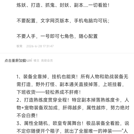
炼妖、打造、抓鬼、封妖、副本....一切看脸！
不要配置，文字网页版本，手机电脑均可玩；
不要人手，一号即可七角色，随心配置
板凳
2026-6-28 17:31:47
Mcyouxi
点击重新加载
楼主
高级会员
1、装备全靠掉，挂机也能爽！所有人物和助战装备无
需打造，野外打怪、副本通关直接掉落，上班挂着，
下班收货——轻松养成不肝疼！
2、打造熟练度贯穿全程！特定副本掉落熟练度卡，人
物+宠物装备双加成，肝得越多，属性越炸，努力绝对
不会白费！
3、属性全随机，欧皇专属舞台！极品装备全看脸，说
不定你随便开个箱子，就出了全服唯一的神装——"人