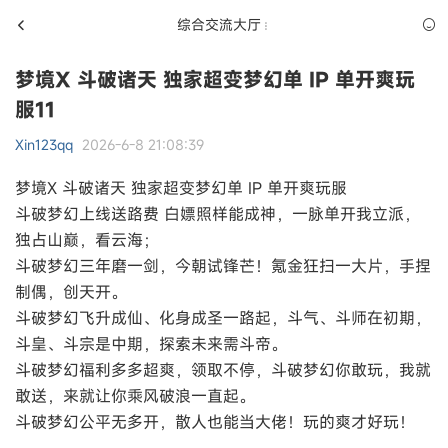
综合交流大厅
梦境X 斗破诸天 独家超变梦幻单 IP 单开爽玩
服11
Xin123qq
2026-6-8 21:08:39
梦境X 斗破诸天 独家超变梦幻单 IP 单开爽玩服
斗破梦幻上线送路费 白嫖照样能成神，一脉单开我立派，
独占山巅，看云海；
斗破梦幻三年磨一剑，今朝试锋芒！​氪金狂扫一大片，手捏
制偶，创天开。
斗破梦幻飞升成仙、化身成圣一路起，斗气、斗师在初期，
斗皇、斗宗是中期，探索未来需斗帝。
斗破梦幻福利多多超爽，领取不停，斗破梦幻你敢玩，我就
敢送，来就让你乘风破浪一直起。
斗破梦幻公平无多开，散人也能当大佬！玩的爽才好玩！