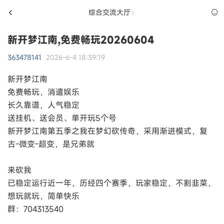
综合交流大厅
新开梦江南,免费畅玩20260604
363478141
2026-6-4 18:39:19
新开梦江南
免费畅玩，消遣娱乐
长久靠谱，人气稳定
送挂机、送会员、单开玩5个号
新开梦江南第五季之我在梦幻砍传奇，采用渐进模式，复
古-微变-超变，是兄弟就
来砍我
已稳定运行近一年，历经四个赛季，玩家稳定，不割韭菜，
想玩就玩，简单快乐
群：704313540