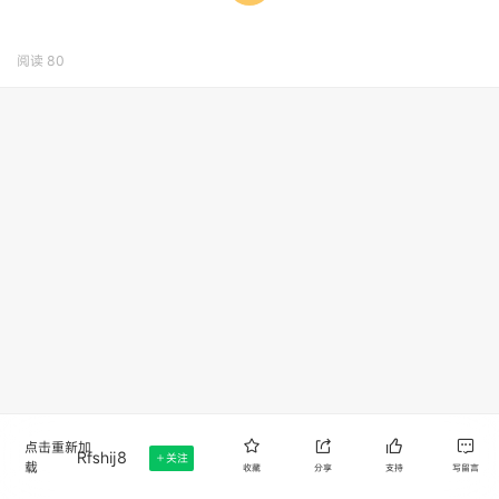
阅读
80
点击重新加
Rfshij8
关注
载
收藏
分享
支持
写留言