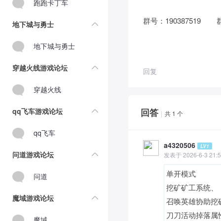
跑跑卡丁车
群号：190387519 
地下城与勇士
地下城与勇士
穿越火线游戏论坛
回复
穿越火线
qq飞车游戏论坛
回答
|
共 1 个
qq飞车
a4320506
LV1
问道游戏论坛
发表于 2026-6-3 21:5
单开模式
问道
挖矿矿工系统、
魔域游戏论坛
召唤英雄协助挖
刀刀活动掉落属
魔域