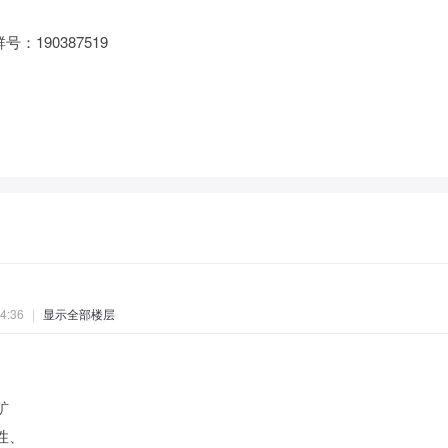
群号：190387519
4:36
|
显示全部楼层
矿
性、