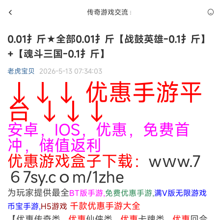
传奇游戏交流
0.01扌斤★全部0.01扌斤【战鼓英雄-0.1扌斤】
+【魂斗三国-0.1扌斤】
老虎宝贝
2026-5-13 07:34:03
↓↓↓ 优惠手游平
台 ↓↓↓
安卓，IOS，优惠，免费首
冲，储值返利
优惠游戏盒子下载：
wｗw.7
６7sy.cｏm/1zhe
为玩家提供最全
BT版手游,
免费优惠手游,
满V版无限游戏
千款优惠手游大全
币宝手游,
H5游戏
【优惠传奇类
优惠
仙侠类
优惠
卡牌类
优惠
回合
，
，
，