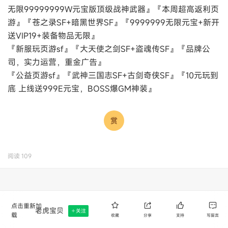
无限99999999W元宝版顶级战神武器』『本周超高返利页
游』『苍之录SF+暗黑世界SF』『9999999无限元宝+新开
送VIP19+装备物品无限』
『新服玩页游sf』『大天使之剑SF+盗魂传SF』『品牌公
司，实力运营，重金广告』
『公益页游sf』『武神三国志SF+古剑奇侠SF』『10元玩到
底 上线送999E元宝，BOSS爆GM神装』
阅读
109
点击重新加
老虎宝贝
关注
载
收藏
分享
支持
写留言