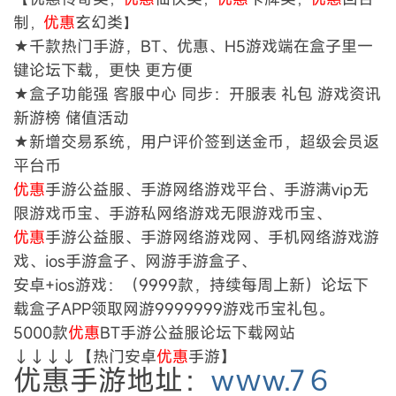
制
优惠
玄幻类
，
】
★千款热门手游，BT、优惠、H5游戏端在盒子里一
键论坛下载，更快 更方便
★盒子功能强 客服中心 同步：开服表 礼包 游戏资讯
新游榜 储值活动
★新增交易系统，用户评价签到送金币，超级会员返
平台币
优惠
手游公益服、手游网络游戏平台、手游满vip无
限游戏币宝、手游私网络游戏无限游戏币宝、
优惠
手游公益服、手游网络游戏网、手机网络游戏游
戏、ios手游盒子、网游手游盒子、
安卓+ios游戏：（9999款，持续每周上新）论坛下
载盒子APP领取网游9999999游戏币宝礼包。
5000款
优惠
BT手游公益服论坛下载网站
↓↓↓↓【热门安卓
优惠
手游】
优惠手游地址：
wｗw.7６