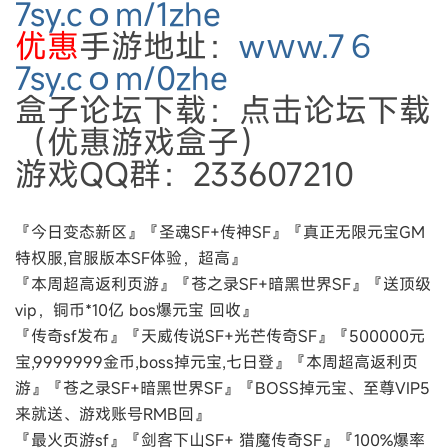
7sy.cｏm/1zhe
优惠
手游地址：
wｗw.7６
7sy.cｏm/0zhe
盒子论坛下载：点击论坛下载
（优惠游戏盒子）
游戏QQ群：233607210
『今日变态新区』『圣魂SF+传神SF』『真正无限元宝GM
特权服,官服版本SF体验，超高』
『本周超高返利页游』『苍之录SF+暗黑世界SF』『送顶级
vip，铜币*10亿 bos爆元宝 回收』
『传奇sf发布』『天威传说SF+光芒传奇SF』『500000元
宝,9999999金币,boss掉元宝,七日登』『本周超高返利页
游』『苍之录SF+暗黑世界SF』『BOSS掉元宝、至尊VIP5
来就送、游戏账号RMB回』
『最火页游sf』『剑客下山SF+ 猎魔传奇SF』『100%爆率