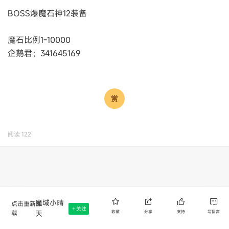
BOSS爆魔石神12装备
魔石比例1-10000
企鹅君；341645169
阅读
122
魔域小晴
点击重新加
关注
载
天
收藏
分享
支持
写留言