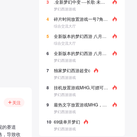
3
.全新梦幻中变·---长歌·未央大改版 君羊
梦幻西游游戏
4
碎片时间放置游戏一号7角色，12门派
综合交流大厅
5
全新版本的梦幻西游 八月新区 已经开放 福
综合交流大厅
6
全新版本的梦幻西游 八月新区 已经开放 福
梦幻西游游戏
7
独家梦幻西游超变c
梦幻西游游戏
8
挂机放置游戏MHG,可嫖可氪玩法多样∩_∩
梦幻西游游戏
关注
9
最热文字放置游戏MHG，可嫖可氪，千万不要
梦幻西游游戏
10
69级单开梦幻
现的赛道
梦幻西游游戏
格，导致收