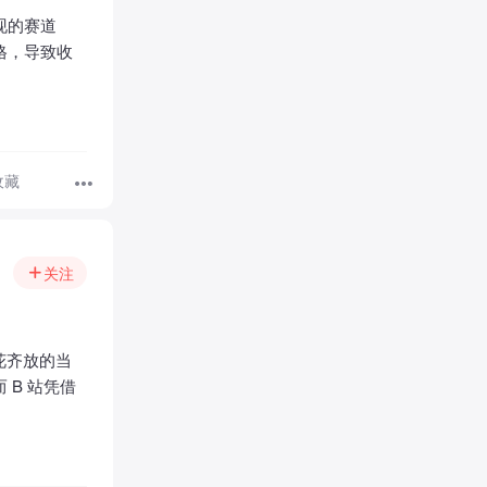
现的赛道
格，导致收
收藏
关注
花齐放的当
B 站凭借