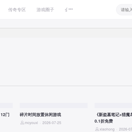
传奇专区
游戏圈子
12门
碎片时间放置休闲游戏
《新盗墓笔记+猎魔
0.1折免费
mcyouxi
·
2026-07-25
xiaohong
·
2026-0