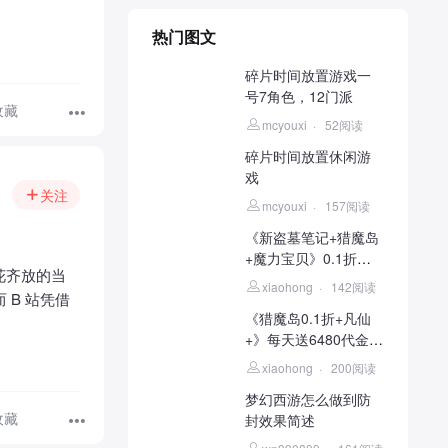
热门图文
碎片时间放置游戏一
号7角色，12门派
收藏
mcyouxi
·
52阅读
碎片时间放置休闲游
戏
关注
mcyouxi
·
157阅读
《新盗墓笔记+猎魔岛
+魔力宝贝》0.1折免
花齐放的当
费
xiaohong
·
142阅读
B 站凭借
《猎魔岛0.1折+凡仙
+》每天送6480代金，
天
xiaohong
·
200阅读
梦幻西游怎么做到防
收藏
封效果简述