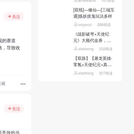
wn990809
·
161阅读
[双线]—修仙—[三端互
通]炼妖抓鬼玩法多样
关注
mcyouxi
·
289阅读
《战影破穹+天使纪
现的赛道
元》大额代金券，全
商城
格，导致收
xiaohong
·
232阅读
【双路】【屠龙英雄-
零氪+天使纪元+真红
奇
xiaohong
·
327阅读
收藏
关注
花齐放的当