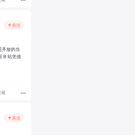
关注
花齐放的当
B 站凭借
收藏
关注